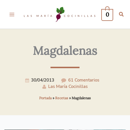
Tu
Tu
Nombre*
Correo
0
Electrónico*
Magdalenas
30/04/2013
61 Comentarios
Las María Cocinillas
Portada
»
Recetas
»
Magdalenas