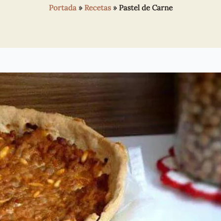
Portada
»
Recetas
»
Pastel de Carne