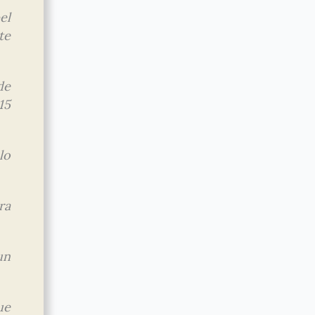
el
te
de
15
lo
ra
un
ue