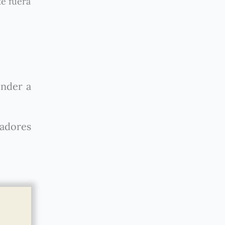
e fuera
nder a
cadores