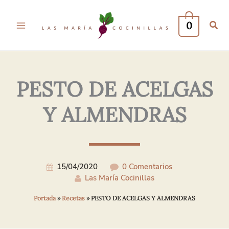
Tu
Tu
Nombre*
Correo
0
Electrónico*
PESTO DE ACELGAS
Y ALMENDRAS
15/04/2020
0 Comentarios
Las María Cocinillas
Portada
»
Recetas
»
PESTO DE ACELGAS Y ALMENDRAS