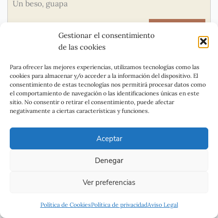
Un beso, guapa
RESPONDER
Gestionar el consentimiento
de las cookies
Delicias Baruz
Para ofrecer las mejores experiencias, utilizamos tecnologías como las
cookies para almacenar y/o acceder a la información del dispositivo. El
01 DE ABRIL DE 2013 A LAS 08:15
consentimiento de estas tecnologías nos permitirá procesar datos como
el comportamiento de navegación o las identificaciones únicas en este
Un auténtico pecado, qué maravilla. Un abrazo, Clara.
sitio. No consentir o retirar el consentimiento, puede afectar
negativamente a ciertas características y funciones.
RESPONDER
Aceptar
Jose
Denegar
01 DE ABRIL DE 2013 A LAS 07:10
Ver preferencias
Buenos días TeRe. Qué magnífica tarta. Como bien
dices, sencilla pero tiene su trabajo, sólo un poquito
Política de Cookies
Política de privacidad
Aviso Legal
de paciencia, pero el resultado merece la pena, sólo