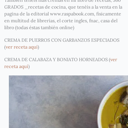
También tenéis más cremas en mi libro de recetas, 360
GRADOS _recetas de cocina, que tenéis a la venta en la
pagina de la editorial www.raspabook.com, fisicamente
en multitud de librerías, el corte ingles, fnac, casa del
libro (todas éstas también online)
CREMA DE PUERROS CON GARBANZOS ESPECIADOS
(
ver receta aquí
)
CREMA DE CALABAZA Y BONIATO HORNEADOS (
ver
receta aquí
)