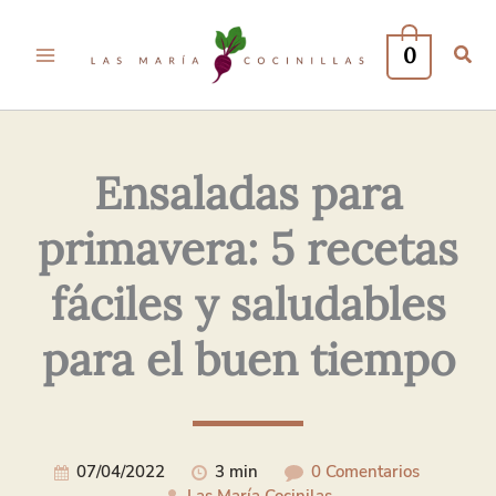
Tu
Tu
Nombre*
Correo
0
Electrónico*
Ensaladas para
primavera: 5 recetas
fáciles y saludables
para el buen tiempo
07/04/2022
3 min
0 Comentarios