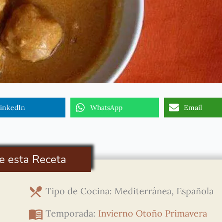
inkedIn
WhatsApp
Email
e esta Receta
Tipo de Cocina: Mediterránea, Española
Temporada:
Invierno
Otoño
Primavera