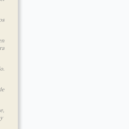
os
en
ra
o.
de
e,
 y